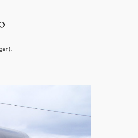
o
gen).