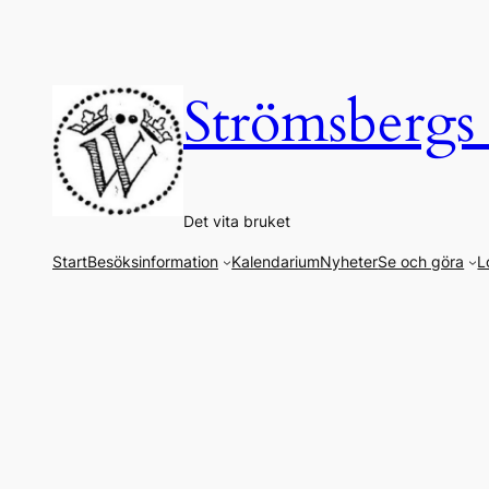
Hoppa
till
innehåll
Strömsbergs
Det vita bruket
Start
Besöksinformation
Kalendarium
Nyheter
Se och göra
L