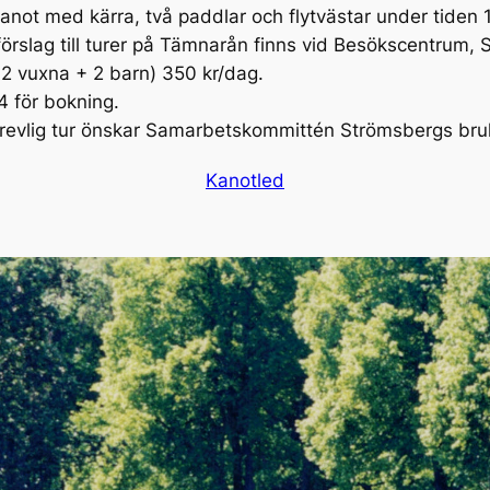
kanot med kärra, två paddlar och flytvästar under tiden 
h förslag till turer på Tämnarån finns vid Besökscentrum,
 2 vuxna + 2 barn) 350 kr/dag.
4 för bokning.
revlig tur önskar Samarbetskommittén Strömsbergs bru
Kanotled