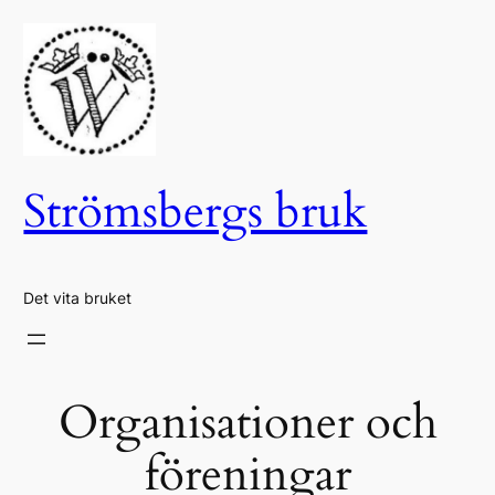
Hoppa
till
innehåll
Strömsbergs bruk
Det vita bruket
Organisationer och
föreningar