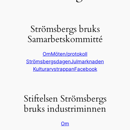
Strömsbergs bruks
Samarbetskommitté
Om
Möten/protokoll
Strömsbergsdagen
Julmarknaden
Kulturarvstrappan
Facebook
Stiftelsen Strömsbergs
bruks industriminnen
Om