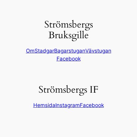
Strömsbergs
Bruksgille
Om
Stadgar
Bagarstugan
Vävstugan
Facebook
Strömsbergs IF
Hemsida
Instagram
Facebook